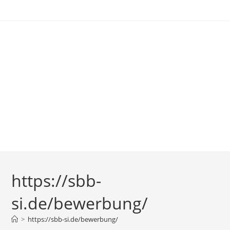
Zum
Inhalt
springen
https://sbb-
si.de/bewerbung/
>
https://sbb-si.de/bewerbung/